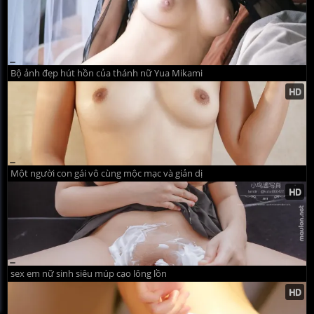
Bộ ảnh đẹp hút hồn của thánh nữ Yua Mikami
Một người con gái vô cùng mộc mạc và giản dị
sex em nữ sinh siêu múp cạo lông lồn