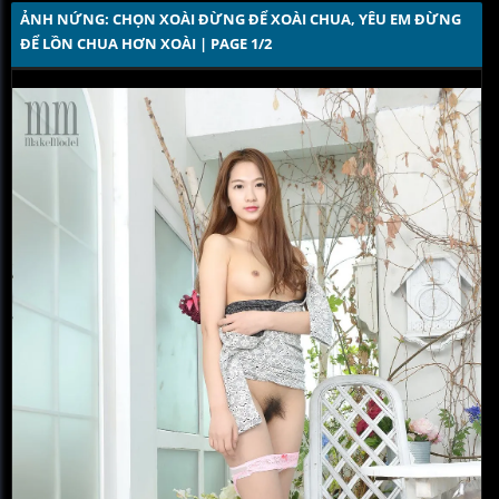
ẢNH NỨNG: CHỌN XOÀI ĐỪNG ĐỂ XOÀI CHUA, YÊU EM ĐỪNG 
ĐỂ LỒN CHUA HƠN XOÀI | PAGE 1/2