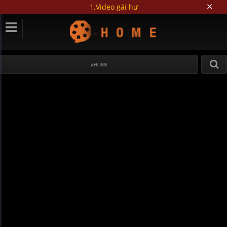
1.Video gái hư
#HOME