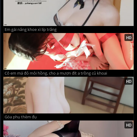
Em gái nắng khoe xì líp trắng
Cô em má đỏ môi hồng, cho a mượn đít a trồng củ khoai
Góa phụ thèm đụ