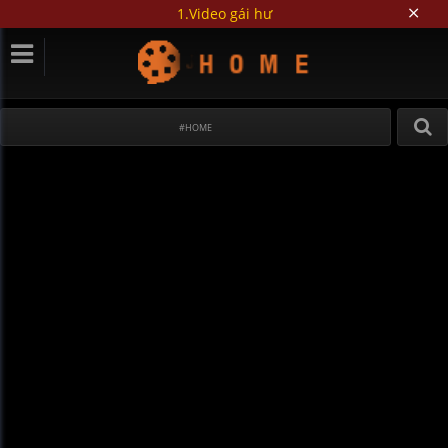
1.Video gái hư
#HOME