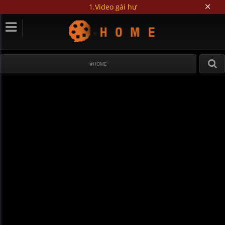
1.Video gái hư
#HOME