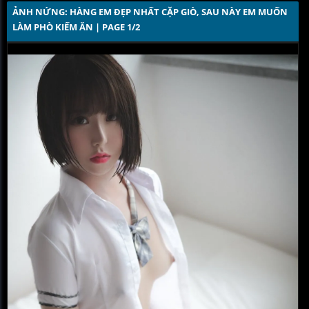
ẢNH NỨNG: HÀNG EM ĐẸP NHẤT CẶP GIÒ, SAU NÀY EM MUỐN 
LÀM PHÒ KIẾM ĂN | PAGE 1/2