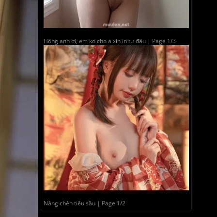
Hông anh ơi, em ko cho a xin in tư đâu | Page 1/3
Nâng chén tiêu sầu | Page 1/2