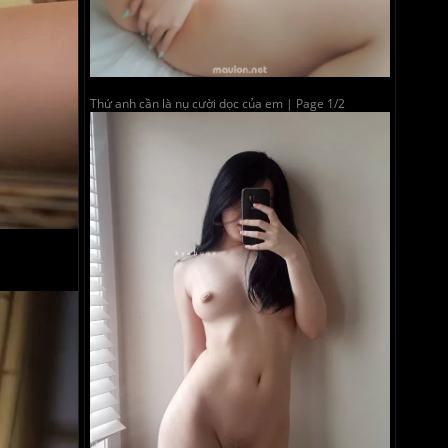
Thứ anh cần là nụ cười dọc của em | Page 1/2