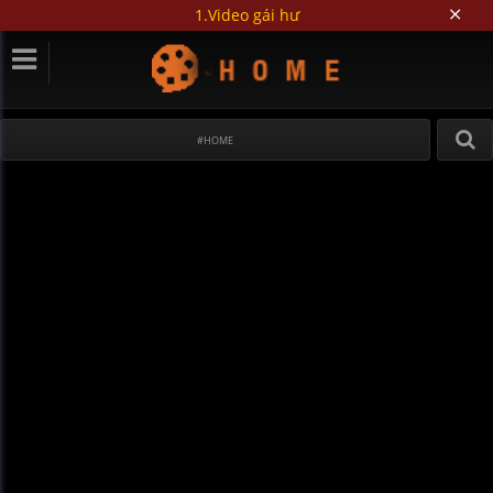
1.Video gái hư
#HOME