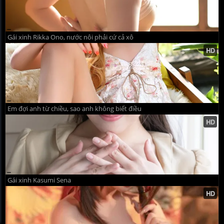
Gái xinh Rikka Ono, nước nôi phải cứ cả xô
Em đợi anh từ chiều, sao anh không biết điều
Gái xinh Kasumi Sena