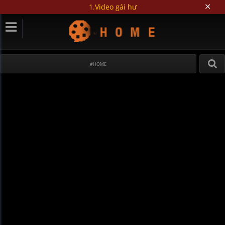
1.Video gái hư
#HOME