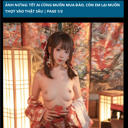
ẢNH NỨNG: TẾT AI CŨNG MUỐN MUA ĐÀO, CÒN EM LẠI MUỐN 
THỌT VÀO THẬT SÂU | PAGE 1/2