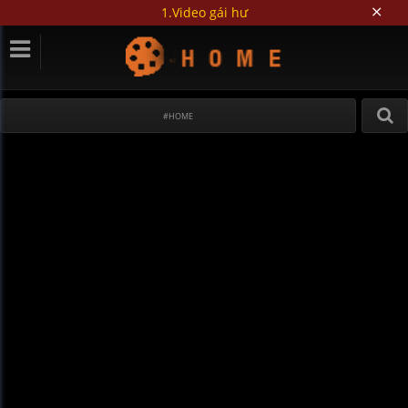
1.Video gái hư
#HOME