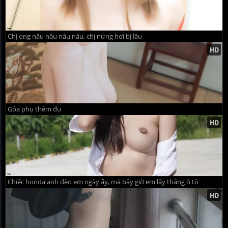
Chị ong nâu nâu nâu nâu, chị nứng hơi bị lâu
Góa phụ thèm đụ
Chiếc honda anh đèo em ngày ấy, mà bây giờ em lấy thằng ô tô