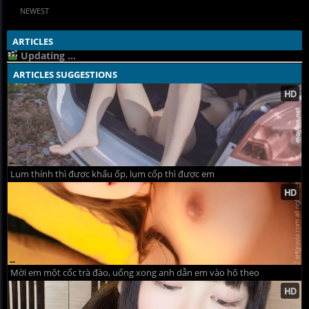
NEWEST
ARTICLES
Updating ...
ARTICLES SUGGESTIONS
Lụm thính thì được khẩu ốp, lụm cốp thì được em
Mời em một cốc trà đào, uống xong anh dẫn em vào hô theo