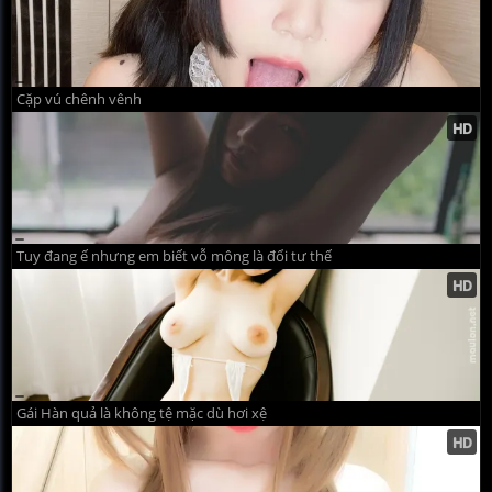
Cặp vú chênh vênh
Tuy đang ế nhưng em biết vỗ mông là đổi tư thế
Gái Hàn quả là không tệ mặc dù hơi xệ