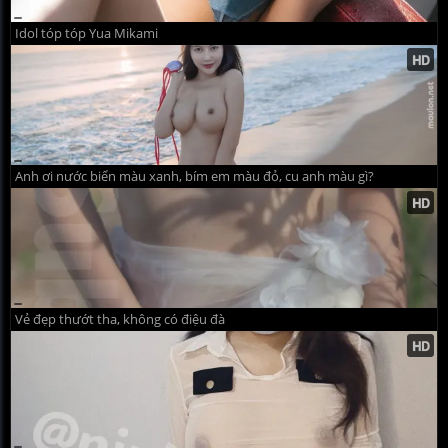
Idol tóp tóp Yua Mikami
Anh ơi nước biển màu xanh, bím em màu đỏ, cu anh màu gì?
Vẻ đẹp thướt tha, không có điệu đà