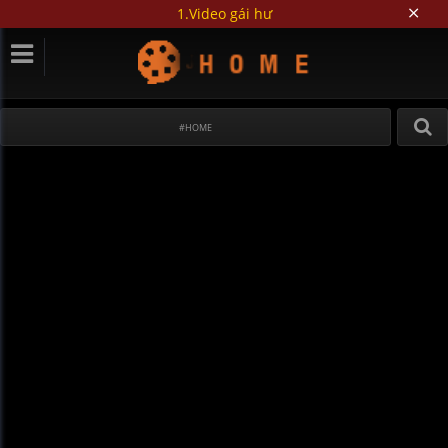
1.Video gái hư
#HOME