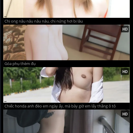
Chị ong nâu nâu nâu nâu, chị nứng hơi bị lâu
Góa phụ thèm đụ
Chiếc honda anh đèo em ngày ấy, mà bây giờ em lấy thằng ô tô