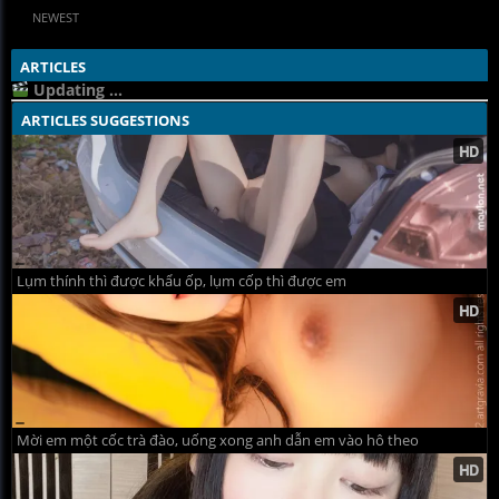
NEWEST
ARTICLES
Updating ...
ARTICLES SUGGESTIONS
Lụm thính thì được khẩu ốp, lụm cốp thì được em
Mời em một cốc trà đào, uống xong anh dẫn em vào hô theo