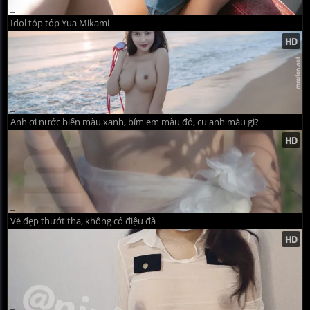
Idol tóp tóp Yua Mikami
Anh ơi nước biển màu xanh, bím em màu đỏ, cu anh màu gì?
Vẻ đẹp thướt tha, không có điệu đà