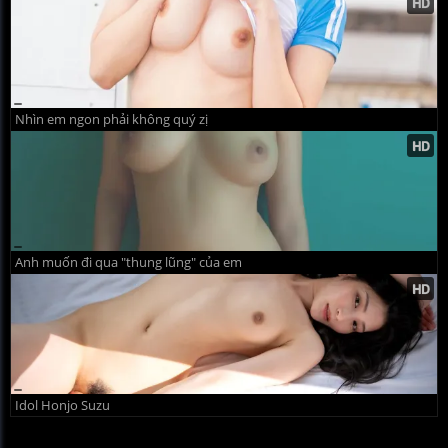
Nhìn em ngon phải không quý zị
Anh muốn đi qua "thung lũng" của em
Idol Honjo Suzu