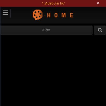
1.Video gái hư
#HOME