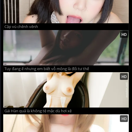
Cặp vú chênh vênh
Tuy đang ế nhưng em biết vỗ mông là đổi tư thế
Gái Hàn quả là không tệ mặc dù hơi xệ