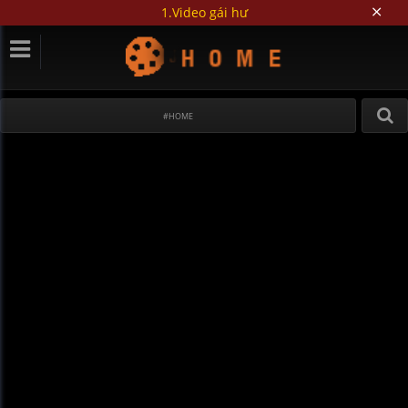
1.Video gái hư
#HOME