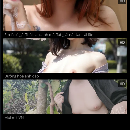
Em là cô gái Thái Lan, anh mà đút giái nát tan cái lồn
Đường hoa anh đào
Múi mít VN