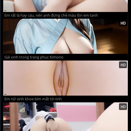
Em rất là hay cáu, nên anh đừng chê máu lồn em tanh
Gái xinh trong trang phục Kimono
Em nữ sinh khoe bím mất tờ rinh