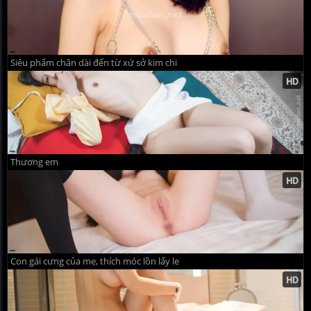
Siêu phẩm chân dài đến từ xứ sở kim chi
Thương em
Con gái cưng của mẹ, thích móc lồn lấy le