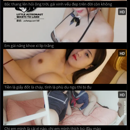
Bắc thang lên hỏi ông trời, gái xinh vếu đẹp trên đời còn không
Em gái nắng khoe xì líp trắng
Tiền là giấy đốt là cháy, tình là phù du ngu thì bị đụ
Chị em mình là cái gì nào, chị em mình thích bú đầu mào