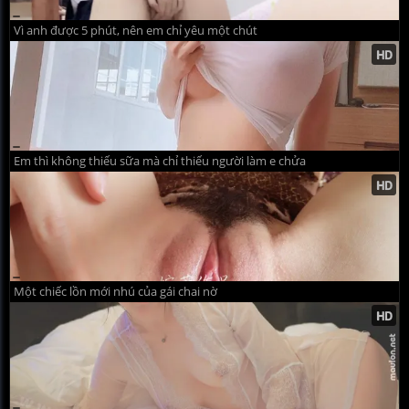
Vì anh được 5 phút, nên em chỉ yêu một chút
Em thì không thiếu sữa mà chỉ thiếu người làm e chửa
Một chiếc lồn mới nhú của gái chai nờ