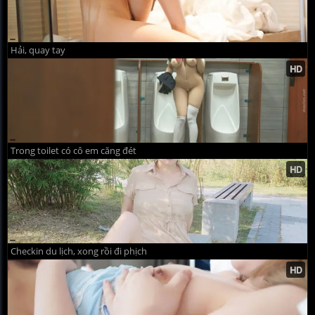
Hải, quay tay
Trong toilet có cô em căng đét
Checkin du lịch, xong rồi đi phịch