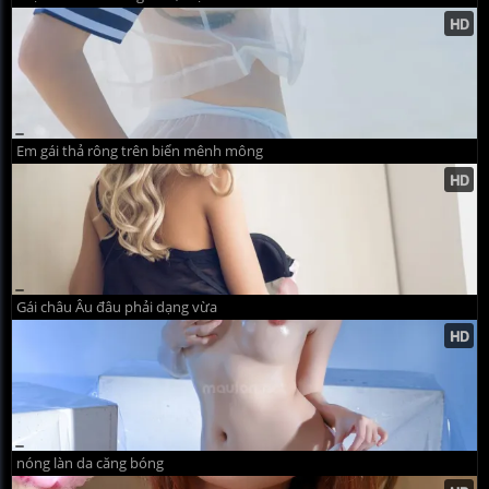
Em gái thả rông trên biển mênh mông
Gái châu Âu đâu phải dạng vừa
nóng làn da căng bóng