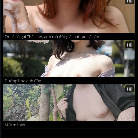
Em là cô gái Thái Lan, anh mà đút giái nát tan cái lồn
Đường hoa anh đào
Múi mít VN