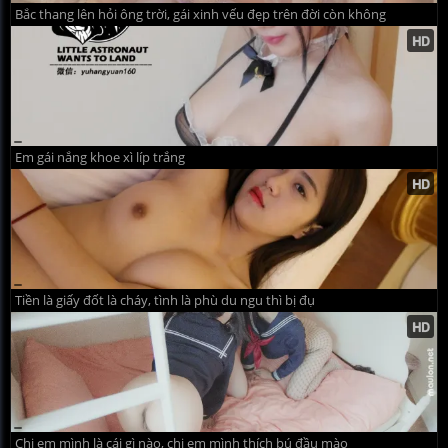
Bắc thang lên hỏi ông trời, gái xinh vếu đẹp trên đời còn không
Em gái nắng khoe xì líp trắng
Tiền là giấy đốt là cháy, tình là phù du ngu thì bị đụ
Chị em mình là cái gì nào, chị em mình thích bú đầu mào