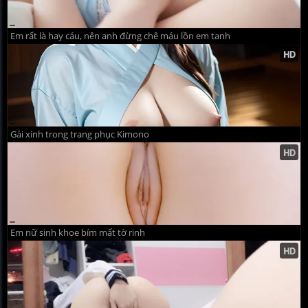
Em rất là hay cáu, nên anh đừng chê máu lồn em tanh
Gái xinh trong trang phục Kimono
Em nữ sinh khoe bím mất tờ rinh