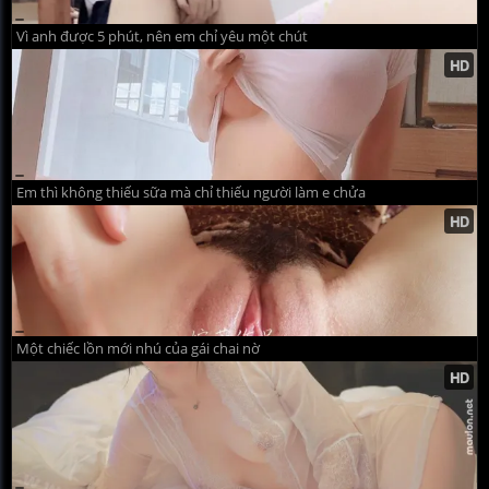
Vì anh được 5 phút, nên em chỉ yêu một chút
Em thì không thiếu sữa mà chỉ thiếu người làm e chửa
Một chiếc lồn mới nhú của gái chai nờ