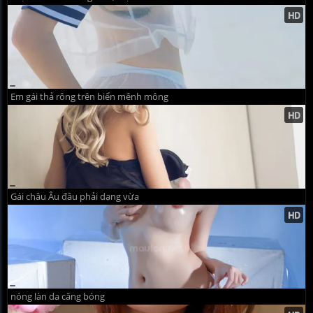
Em gái thả rông trên biển mênh mông
Gái châu Âu đâu phải dạng vừa
nóng làn da căng bóng