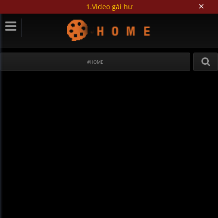
1.Video gái hư
#HOME