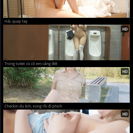
Hải, quay tay
Trong toilet có cô em căng đét
Checkin du lịch, xong rồi đi phịch