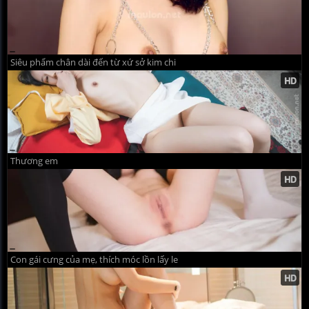
Siêu phẩm chân dài đến từ xứ sở kim chi
Thương em
Con gái cưng của mẹ, thích móc lồn lấy le