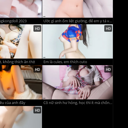
gkongdoll 2023
Ước gì anh ốm liệt giường, để em y tá váy hường tới chăm
̣t, không thích ăn thịt
Em là cules, em thích cuto
yêu của anh đây
Cô nữ sinh hư hỏng, học thì ít mà chổng đít thì nhiều