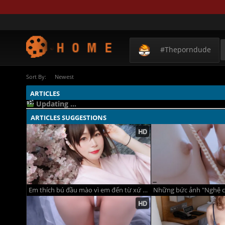
#theporndude
Sort By:
Newest
ARTICLES
Updating ...
ARTICLES SUGGESTIONS
Em thích bú đầu mào vì em đến từ xứ hoa anh đào
Những bức ảnh "Nghệ c