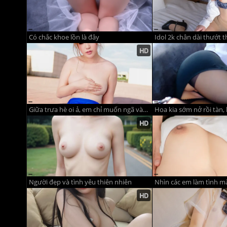
Có chắc khoe lồn là đây
Idol 2k chân dài thướt 
Giữa trưa hè oi ả, em chỉ muốn ngã vào chim anh
Người đẹp và tình yêu thiên nhiên