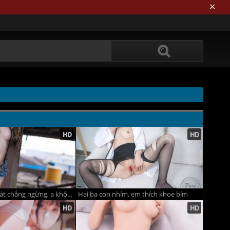
Biển xanh gió mát chẳng ngừng, a không để ý coi chừng ngỏng cu
Hai ba con nhím, em thích khoe bím