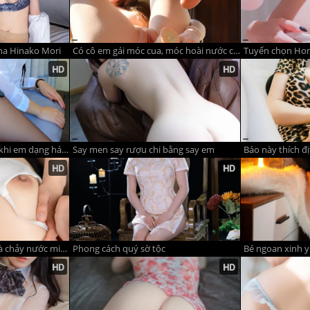
tha Hinako Mori
Có cô em gái móc cua, móc hoài nước chảy mùi chua thôi rồi
Tuyển chọn Hon
Hoa kia sớm nở rồi tàn, khi em dạng háng lồn tàn như hoa
Say men say rượu chi bằng say em
Báo này thích đi
Nhìn các em làm tình mà chảy nước miếng
Phong cách quý sờ tộc
Bé ngoan xinh 