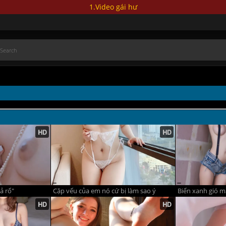
1.Video gái hư
ả rổ"
Cặp vếu của em nó cứ bị làm sao ý