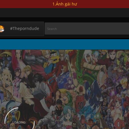
1.Ảnh gái hư
#theporndude