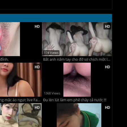
174 Views
đỉnh.
Bắt anh nắm tay cho đỡ sợ chịch một lúc bướm bé sinh viên chảy nước nhóp nhép
1368 Views
Pong Kyubi không mặc áo ngực live Facebook nói chuyện giường chiếu
Đụ lén lút làm em phê chảy cả nước !!!