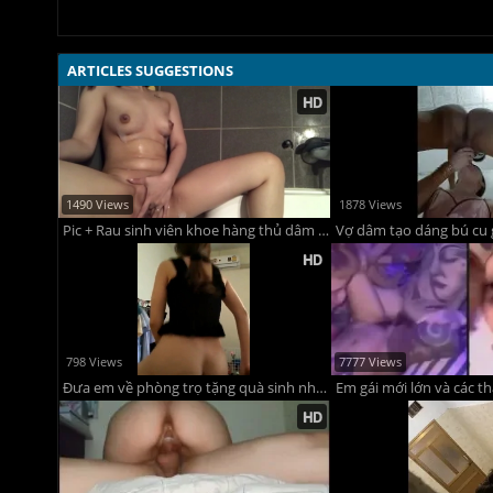
ARTICLES SUGGESTIONS
1490 Views
1878 Views
Pic + Rau sinh viên khoe hàng thủ dâm kích thích tận răng.
Vợ dâm tạo dáng bú cu 
798 Views
7777 Views
Đưa em về phòng trọ tặng quà sinh nhật.