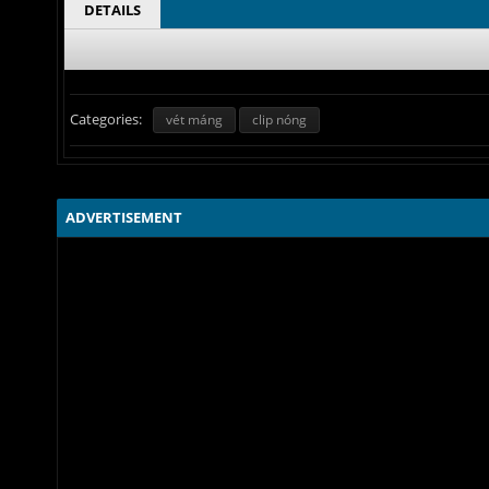
DETAILS
Categories:
vét máng
clip nóng
ADVERTISEMENT