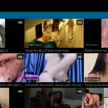
19588 Views
916 Views
gây lú
Quay lén Bà Cô giáo múp múp
Bướm chúa cực 
468 Views
1231 Views
Em gái mới lớn và các thanh niên xăm trổ p1
Full phiên live 20/05 của bé Lam cho anh em sóc lọ