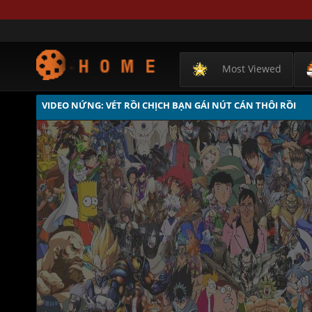
Most Viewed
VIDEO NỨNG: VÉT RỒI CHỊCH BẠN GÁI NÚT CÁN THÔI RỒI