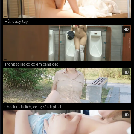
Hải, quay tay
Trong toilet có cô em căng đét
Checkin du lịch, xong rồi đi phịch