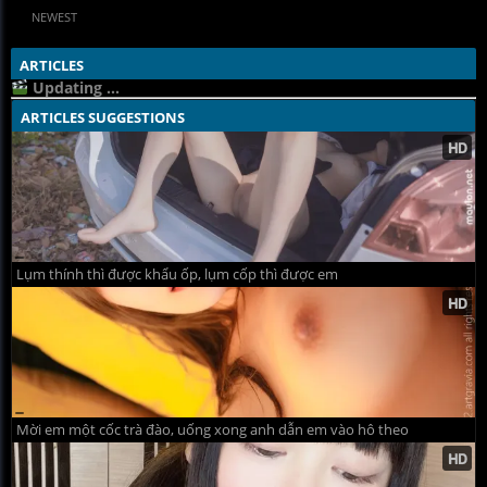
NEWEST
ARTICLES
Updating ...
ARTICLES SUGGESTIONS
Lụm thính thì được khẩu ốp, lụm cốp thì được em
Mời em một cốc trà đào, uống xong anh dẫn em vào hô theo