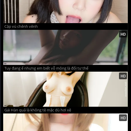
Cặp vú chênh vênh
Tuy đang ế nhưng em biết vỗ mông là đổi tư thế
Gái Hàn quả là không tệ mặc dù hơi xệ