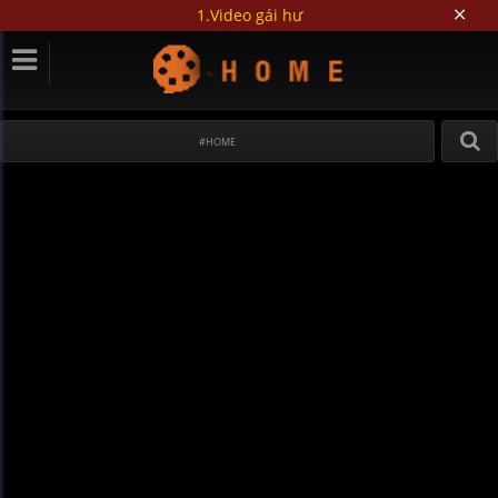
1.Video gái hư
#HOME