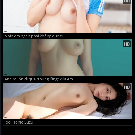
Nhìn em ngon phải không quý zị
Anh muốn đi qua "thung lũng" của em
Idol Honjo Suzu