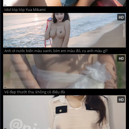
Idol tóp tóp Yua Mikami
Anh ơi nước biển màu xanh, bím em màu đỏ, cu anh màu gì?
Vẻ đẹp thướt tha, không có điệu đà