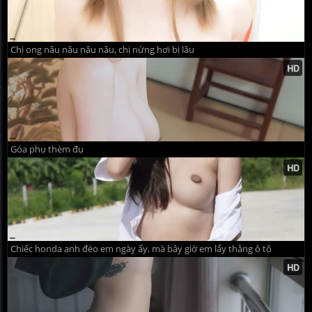
Chị ong nâu nâu nâu nâu, chị nứng hơi bị lâu
Góa phụ thèm đụ
Chiếc honda anh đèo em ngày ấy, mà bây giờ em lấy thằng ô tô