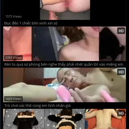
1573 Views
Đục đẽo 1 chiếc bím xinh xịn sò
2393 Views
Rên to quá sợ phòng bên nghe thấy phải nhét quần lót vào miệng em
1429 Views
Trò chơi xác thịt cùng em tình nhân già